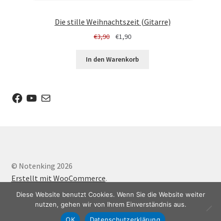
Die stille Weihnachtszeit (Gitarre)
Ursprünglicher
Aktueller
€
3,90
€
1,90
Preis
Preis
war:
ist:
In den Warenkorb
€3,90
€1,90.
Facebook
YouTube
E-Mail
© Notenking 2026
Erstellt mit WooCommerce
.
Diese Website benutzt Cookies. Wenn Sie die Website weiter
nutzen, gehen wir von Ihrem Einverständnis aus.
0
OK
Datenschutzerklärung