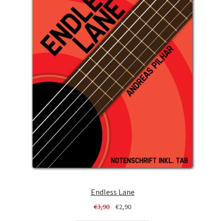
Endless Lane
Ursprünglicher
Aktueller
€
3,90
€
2,90
Preis
Preis