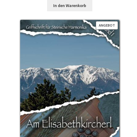
war:
ist:
In den Warenkorb
€3,90
€2,90.
PRODUKT
ANGEBOT
IM
ANGEBOT