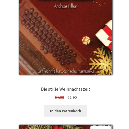
Die stille Weihnachtszeit
Ursprünglicher
Aktueller
€
4,90
€
2,90
Preis
Preis
war:
ist:
In den Warenkorb
€4,90
€2,90.