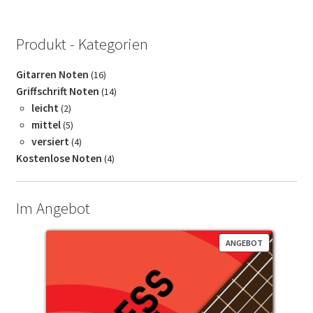
Produkt - Kategorien
16
Gitarren Noten
16
Produkte
14
Griffschrift Noten
14
Produkte
2
leicht
2
Produkte
5
mittel
5
Produkte
4
versiert
4
Produkte
4
Kostenlose Noten
4
Produkte
Im Angebot
PRODUKT
ANGEBOT
IM
ANGEBOT