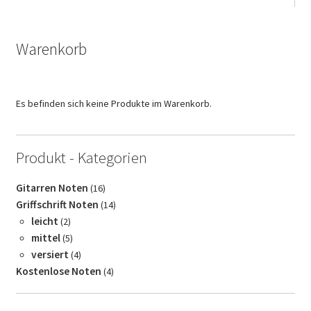
Warenkorb
Es befinden sich keine Produkte im Warenkorb.
Produkt - Kategorien
16
Gitarren Noten
16
Produkte
14
Griffschrift Noten
14
Produkte
2
leicht
2
Produkte
5
mittel
5
Produkte
4
versiert
4
Produkte
4
Kostenlose Noten
4
Produkte