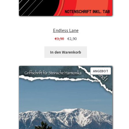
Endless Lane
Ursprünglicher
Aktueller
€
3,90
€
2,90
Preis
Preis
war:
ist:
In den Warenkorb
€3,90
€2,90.
PRODUKT
ANGEBOT
IM
ANGEBOT