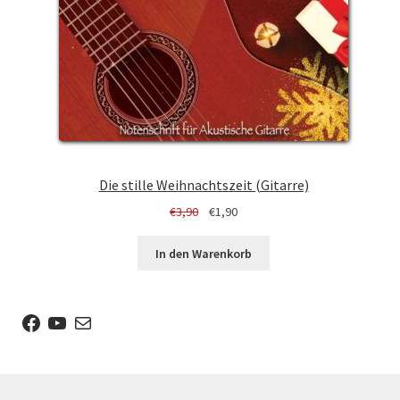
Die stille Weihnachtszeit (Gitarre)
Ursprünglicher
Aktueller
€
3,90
€
1,90
Preis
Preis
war:
ist:
In den Warenkorb
€3,90
€1,90.
Facebook
YouTube
E-Mail