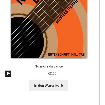
No more distance
Audio-
€
3,90
Player
In den Warenkorb