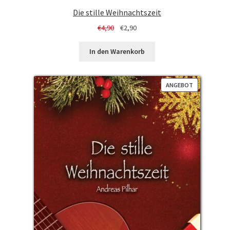
Die stille Weihnachtszeit
Ursprünglicher
Aktueller
€
4,90
€
2,90
Preis
Preis
war:
ist:
In den Warenkorb
€4,90
€2,90.
PRODUKT
ANGEBOT
IM
ANGEBOT