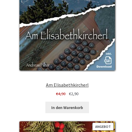
Am Elisabethkircherl
Ursprünglicher
Aktueller
€
4,90
€
2,90
Preis
Preis
war:
ist:
In den Warenkorb
€4,90
€2,90.
PRODUKT
ANGEBOT
IM