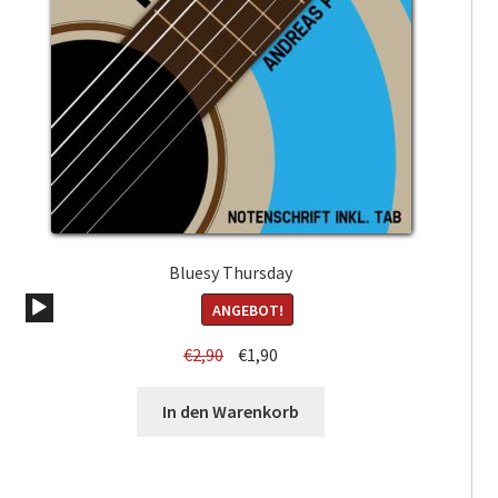
Bluesy Thursday
Audio-
ANGEBOT!
Player
Ursprünglicher
Aktueller
€
2,90
€
1,90
Preis
Preis
war:
ist:
In den Warenkorb
€2,90
€1,90.